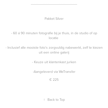
------------------------------------------------
Pakket Silver
- 60 á 90 minuten fotografie bij je thuis, in de studio of op
locatie
- Inclusief alle mooiste foto's zorgvuldig nabewerkt, zelf te kiezen
uit een online galerij
- Keuze uit klantenkast jurken
-Aangeleverd via WeTransfer
€ 225
↑
Back to Top